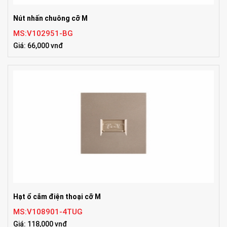
Nút nhấn chuông cỡ M
MS:V102951-BG
Giá: 66,000 vnđ
Hạt ổ cắm điện thoại cỡ M
MS:V108901-4TUG
Giá: 118,000 vnđ