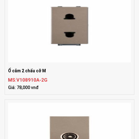
Ổ cắm 2 chấu cỡ M
MS:V108910A-2G
Giá: 78,000 vnđ