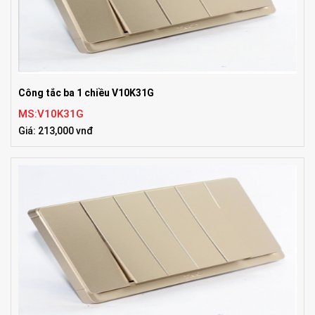
Công tắc ba 1 chiều V10K31G
MS:V10K31G
Giá: 213,000 vnđ