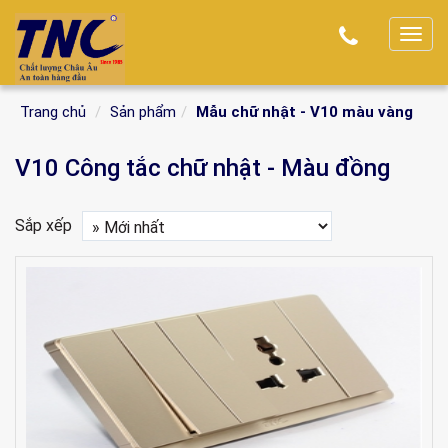
T
o
g
Trang chủ
Sản phẩm
Mẫu chữ nhật - V10 màu vàng
g
l
V10 Công tắc chữ nhật - Màu đồng
e
n
a
Sắp xếp
v
i
g
a
t
i
o
n