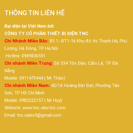
THÔNG TIN LIÊN HỆ
Đại diện tại Việt Nam bởi:
CÔNG TY CỔ PHẦN THIẾT BỊ ĐIỆN TNC
Chi Nhánh Miền Bắc:
B1.1- BT1-16 Khu đô thị Thanh Hà, Phú
Lương, Hà Đông, TP Hà Nội
Hotline: 0989836551
Chi nhánh Miền Trung:
Số 334 Tôn Đản, Cẩm Lệ, TP Đà
Nẵng.
Mobile: 0911479444 ( Mr Thảo)
Chi nhánh Miền Nam:
42/1A Hoàng Bật Đạt, Phường Tân
Sơn, TP Hồ Chí Minh
Mobile: 0982222157 ( Mr Huy)
Website: www.tnc-electric.com
Email: tnc.sales5@gmail.com