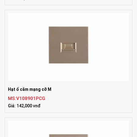
Hạt ổ cắm mạng cỡ M
MS:V108901PCG
Giá: 142,000 vnđ