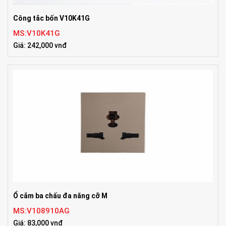
Công tắc bốn V10K41G
MS:V10K41G
Giá: 242,000 vnđ
Ổ cắm ba chấu đa năng cỡ M
MS:V108910AG
Giá: 83,000 vnđ