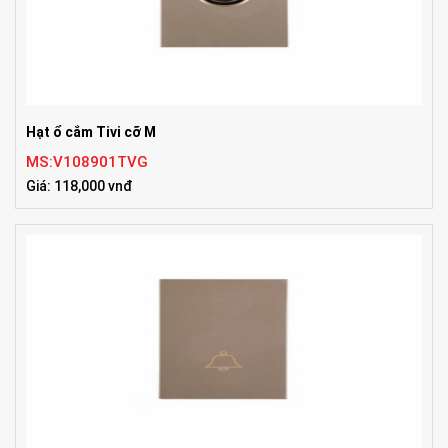
Hạt ổ cắm Tivi cỡ M
MS:V108901TVG
Giá: 118,000 vnđ