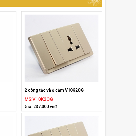
2 công tắc và ổ cắm V10K2OG
MS:V10K2OG
Giá: 237,000 vnđ