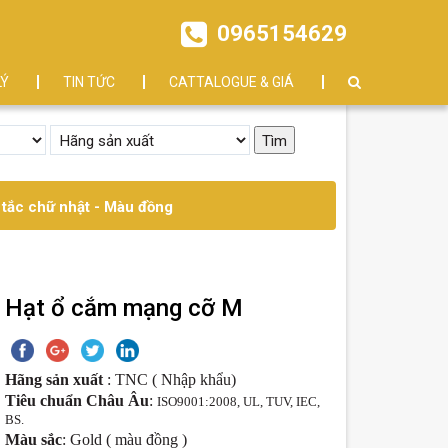
0965154629
LÝ
TIN TỨC
CATTALOGUE & GIÁ
tắc chữ nhật - Màu đồng
Hạt ổ cắm mạng cỡ M
Hãng sản xuất
: TNC ( Nhập khẩu)
Tiêu chuẩn Châu Âu
:
ISO9001:2008, UL, TUV, IEC,
BS.
Màu sắc
: Gold ( màu đồng )