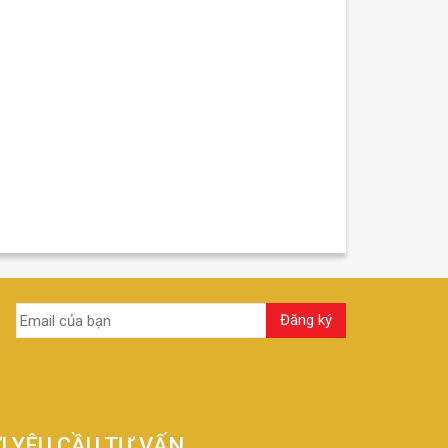
I YÊU CẦU TƯ VẤN