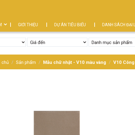
M
GIỚI THIỆU
DỰ ÁN TIÊU BIỂU
DANH SÁCH ĐẠI 
g chủ
Sản phẩm
Mẫu chữ nhật - V10 màu vàng
V10 Công 