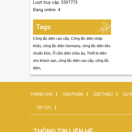
Lượt truy cập: 3597773
Đang online: 4
Tags:
,
Công tắc điện cao cấp
Công tắc điện nhập
,
,
khẩu
công tắc điện Germany
công tắc điện tiêu
,
,
chuẩn Đức
Ổ cắm điện châu âu
Thiết bị điện
,
,
cho khách sạn
công tắc điện cao cấp
công tắc
,
điện
TRANG CHỦ
SẢN PHẨM
GIỚI THIỆU
DỰ Á
TIN TỨC
THÔNG TIN LIÊN HỆ