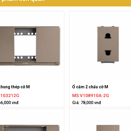
khung thép cỡ M
Ổ cắm 2 chấu cỡ M
V103212G
MS:V108910A-2G
66,000 vnđ
Giá: 78,000 vnđ