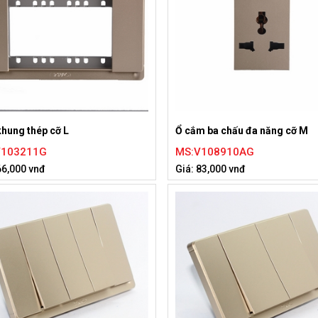
hung thép cỡ L
Ổ cắm ba chấu đa năng cỡ M
V103211G
MS:V108910AG
66,000 vnđ
Giá: 83,000 vnđ