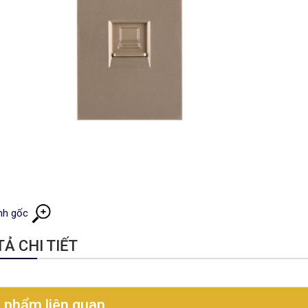
nh gốc
Ả CHI TIẾT
 phẩm liên quan