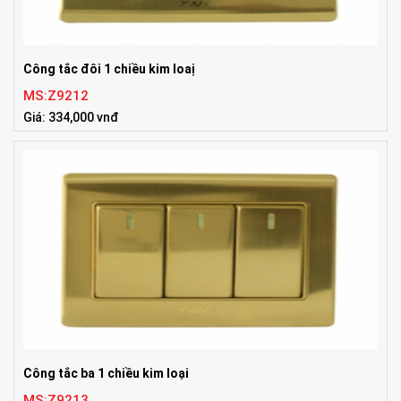
Công tắc đôi 1 chiều kim loaị
MS:Z9212
Giá: 334,000 vnđ
Tiêu chuẩn:86x86mm
Công tắc ba 1 chiều kim loại
MS:Z9213