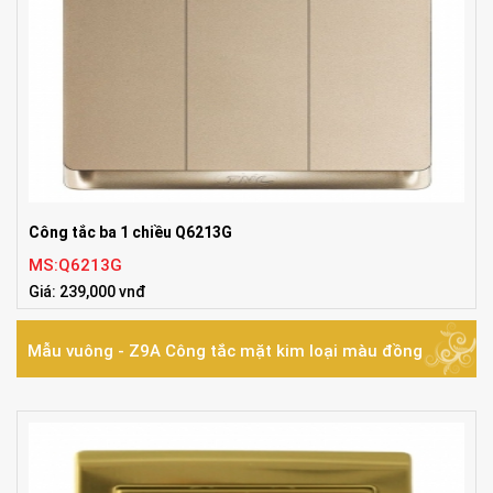
Công tắc ba 1 chiều Q6213G
MS:Q6213G
Giá: 239,000 vnđ
Mẫu vuông - Z9A Công tắc mặt kim loại màu đồng