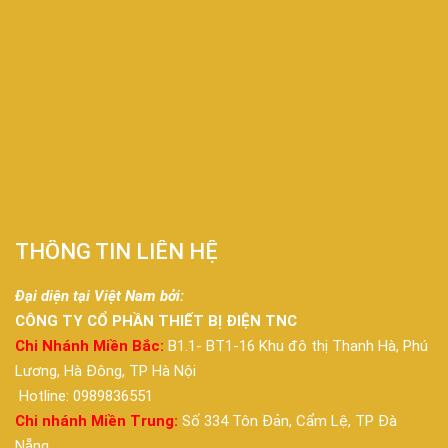
THÔNG TIN LIÊN HỆ
Đại diện tại Việt Nam bởi:
CÔNG TY CỔ PHẦN THIẾT BỊ ĐIỆN TNC
Chi Nhánh Miền Bắc:
B1.1- BT1-16 Khu đô thị Thanh Hà, Phú
Lương, Hà Đông, TP Hà Nội
Hotline: 0989836551
Chi nhánh Miền Trung:
Số 334 Tôn Đản, Cẩm Lệ, TP Đà
Nẵng.