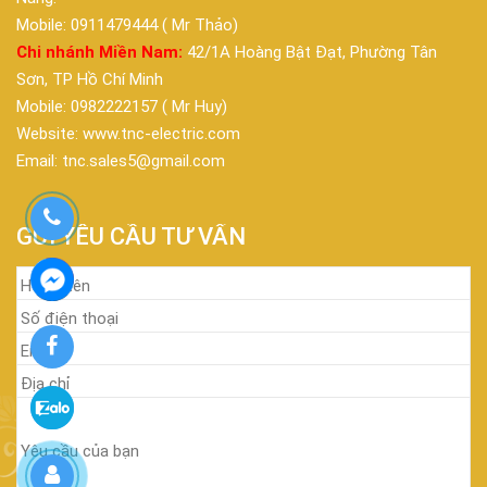
Mobile: 0911479444 ( Mr Thảo)
Chi nhánh Miền Nam:
42/1A Hoàng Bật Đạt, Phường Tân
Sơn, TP Hồ Chí Minh
Mobile: 0982222157 ( Mr Huy)
Website: www.tnc-electric.com
Email: tnc.sales5@gmail.com
GỬI YÊU CẦU TƯ VẤN