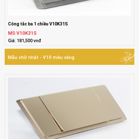
Công tắc ba 1 chiều V10K31S
MS:V10K31S
Giá: 181,500 vnđ
Mẫu chữ nhật - V10 màu vàng