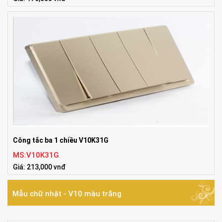
Công tắc ba 1 chiều V10K31G
MS:V10K31G
Giá: 213,000 vnđ
Mẫu chữ nhật - V10 màu trắng