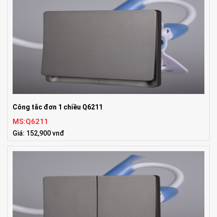
Công tắc đơn 1 chiều Q6211
MS:Q6211
Giá: 152,900 vnđ
Tiêu chuẩn:ISO9001:2008, UL, TUV, IEC, BS