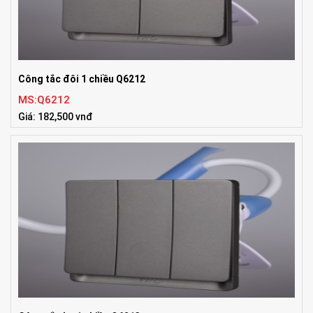
Công tắc đôi 1 chiều Q6212
MS:Q6212
Giá: 182,500 vnđ
Tiêu chuẩn:ISO9001:2008, UL, TUV, IEC, BS