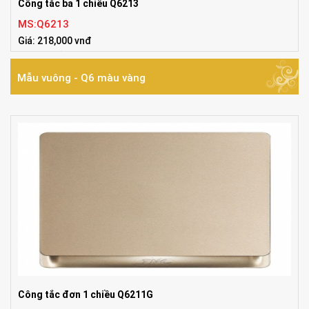
Công tắc ba 1 chiều Q6213
MS:Q6213
Giá: 218,000 vnđ
Tiêu chuẩn:ISO9001:2008, UL, TUV, IEC,
Mẫu vuông - Q6 màu vàng
Công tắc đơn 1 chiều Q6211G