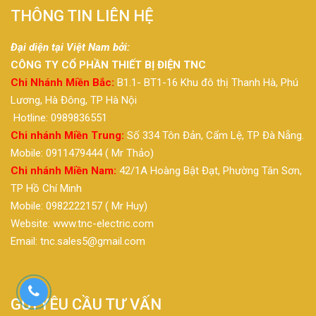
THÔNG TIN LIÊN HỆ
Đại diện tại Việt Nam bởi:
CÔNG TY CỔ PHẦN THIẾT BỊ ĐIỆN TNC
Chi Nhánh Miền Bắc:
B1.1- BT1-16 Khu đô thị Thanh Hà, Phú
Lương, Hà Đông, TP Hà Nội
Hotline: 0989836551
Chi nhánh Miền Trung:
Số 334 Tôn Đản, Cẩm Lệ, TP Đà Nẵng.
Mobile: 0911479444 ( Mr Thảo)
Chi nhánh Miền Nam:
42/1A Hoàng Bật Đạt, Phường Tân Sơn,
TP Hồ Chí Minh
Mobile: 0982222157 ( Mr Huy)
Website: www.tnc-electric.com
Email: tnc.sales5@gmail.com
GỬI YÊU CẦU TƯ VẤN