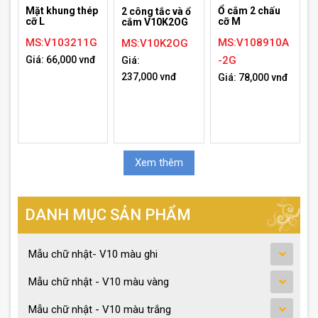
Mặt khung thép
Ổ cắm 2 chấu
2 công tắc và ổ
cỡ L
cỡ M
cắm V10K2OG
MS:V103211G
MS:V108910A
MS:V10K2OG
Giá: 66,000 vnđ
-2G
Giá:
237,000 vnđ
Giá: 78,000 vnđ
Xem thêm
DANH MỤC SẢN PHẨM
Mẫu chữ nhật- V10 màu ghi
Mẫu chữ nhật - V10 màu vàng
Mẫu chữ nhật - V10 màu trắng