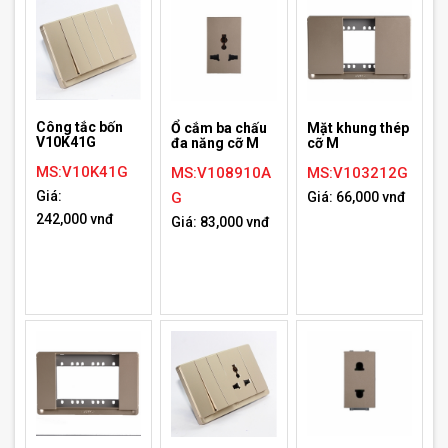
Công tắc bốn
Ổ cắm ba chấu
Mặt khung thép
V10K41G
đa năng cỡ M
cỡ M
MS:V10K41G
MS:V108910A
MS:V103212G
Giá:
G
Giá: 66,000 vnđ
242,000 vnđ
Giá: 83,000 vnđ