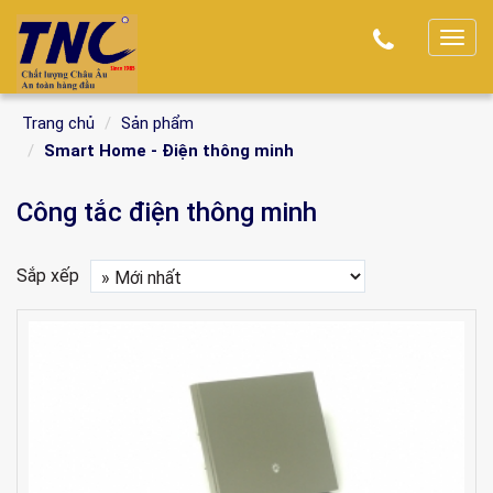
T
o
g
Trang chủ
Sản phẩm
g
Smart Home - Điện thông minh
l
e
Công tắc điện thông minh
n
a
v
Sắp xếp
i
g
a
t
i
o
n