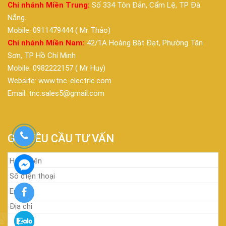
Chi nhánh Miền Trung:
Số 334 Tôn Đản, Cẩm Lệ, TP Đà
Nẵng.
Mobile: 0911479444 ( Mr Thảo)
Chi nhánh Miền Nam:
42/1A Hoàng Bật Đạt, Phường Tân
Sơn, TP Hồ Chí Minh
Mobile: 0982222157 ( Mr Huy)
Website: www.tnc-electric.com
Email: tnc.sales5@gmail.com
GỬI YÊU CẦU TƯ VẤN