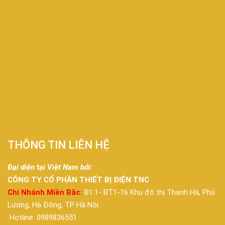
THÔNG TIN LIÊN HỆ
Đại diện tại Việt Nam bởi:
CÔNG TY CỔ PHẦN THIẾT BỊ ĐIỆN TNC
Chi Nhánh Miền Bắc:
B1.1- BT1-16 Khu đô thị Thanh Hà, Phú
Lương, Hà Đông, TP Hà Nội
Hotline: 0989836551