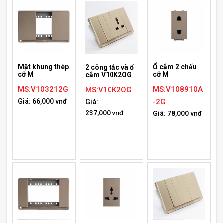
Mặt khung thép
Ổ cắm 2 chấu
2 công tắc và ổ
cỡ M
cỡ M
cắm V10K2OG
MS:V103212G
MS:V108910A
MS:V10K2OG
Giá: 66,000 vnđ
-2G
Giá:
237,000 vnđ
Giá: 78,000 vnđ