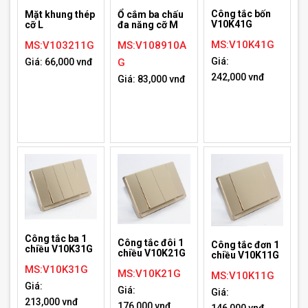
Công tắc bốn
Mặt khung thép
Ổ cắm ba chấu
V10K41G
cỡ L
đa năng cỡ M
MS:V10K41G
MS:V103211G
MS:V108910A
Giá:
Giá: 66,000 vnđ
G
242,000 vnđ
Giá: 83,000 vnđ
Công tắc ba 1
Công tắc đôi 1
Công tắc đơn 1
chiều V10K31G
chiều V10K21G
chiều V10K11G
MS:V10K31G
MS:V10K21G
MS:V10K11G
Giá:
Giá:
Giá:
213,000 vnđ
176,000 vnđ
146,000 vnđ