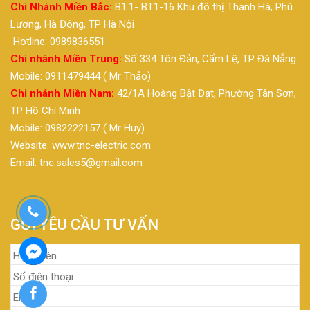
Chi Nhánh Miền Bắc:
B1.1- BT1-16 Khu đô thị Thanh Hà, Phú
Lương, Hà Đông, TP Hà Nội
Hotline: 0989836551
Chi nhánh Miền Trung:
Số 334 Tôn Đản, Cẩm Lệ, TP Đà Nẵng.
Mobile: 0911479444 ( Mr Thảo)
Chi nhánh Miền Nam:
42/1A Hoàng Bật Đạt, Phường Tân Sơn,
TP Hồ Chí Minh
Mobile: 0982222157 ( Mr Huy)
Website: www.tnc-electric.com
Email: tnc.sales5@gmail.com
GỬI YÊU CẦU TƯ VẤN