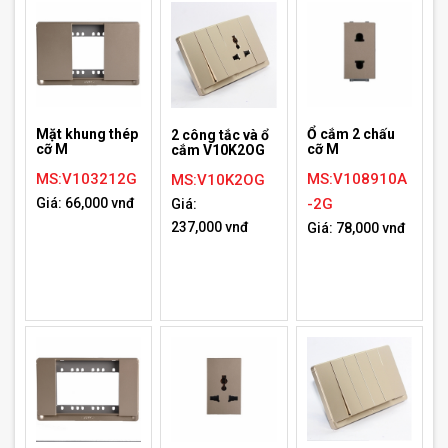
Mặt khung thép
Ổ cắm 2 chấu
2 công tắc và ổ
cỡ M
cỡ M
cắm V10K2OG
MS:V103212G
MS:V108910A
MS:V10K2OG
Giá: 66,000 vnđ
-2G
Giá:
237,000 vnđ
Giá: 78,000 vnđ