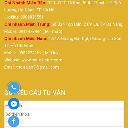
Chi Nhánh Miền Bắc:
B1.1- BT1-16 Khu đô thị Thanh Hà, Phú
Lương, Hà Đông, TP Hà Nội
Hotline: 0989836551
Chi nhánh Miền Trung:
Số 334 Tôn Đản, Cẩm Lệ, TP Đà Nẵng.
Mobile: 0911479444 ( Mr Thảo)
Chi nhánh Miền Nam:
42/1A Hoàng Bật Đạt, Phường Tân Sơn,
TP Hồ Chí Minh
Mobile: 0982222157 ( Mr Huy)
Website: www.tnc-electric.com
Email: tnc.sales5@gmail.com
GỬI YÊU CẦU TƯ VẤN