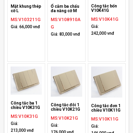
Công tắc bốn
Mặt khung thép
Ổ cắm ba chấu
V10K41G
cỡ L
đa năng cỡ M
MS:V10K41G
MS:V103211G
MS:V108910A
Giá:
Giá: 66,000 vnđ
G
242,000 vnđ
Giá: 83,000 vnđ
Công tắc ba 1
Công tắc đôi 1
Công tắc đơn 1
chiều V10K31G
chiều V10K21G
chiều V10K11G
MS:V10K31G
MS:V10K21G
MS:V10K11G
Giá:
Giá:
Giá:
213,000 vnđ
176,000 vnđ
146,000 vnđ