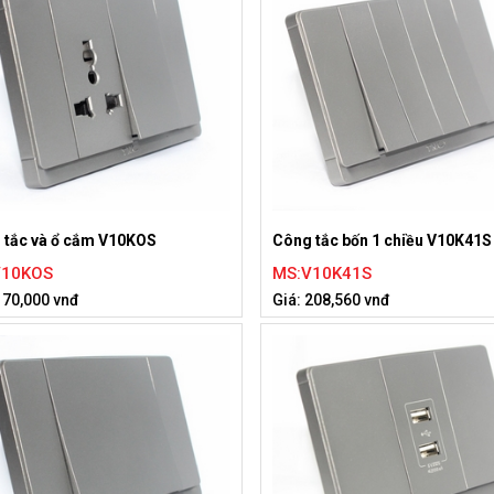
 tắc và ổ cắm V10KOS
Công tắc bốn 1 chiều V10K41S
V10KOS
MS:V10K41S
170,000 vnđ
Giá: 208,560 vnđ