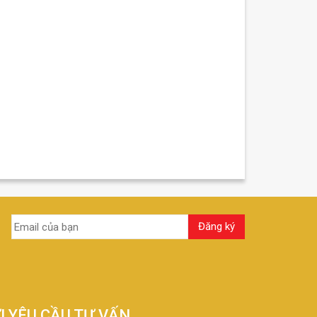
I YÊU CẦU TƯ VẤN