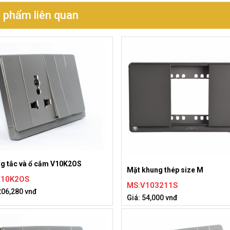
 phẩm liên quan
ng tắc và ổ cắm V10K2OS
Mặt khung thép size M
V10K2OS
MS:V103211S
206,280 vnđ
Giá: 54,000 vnđ