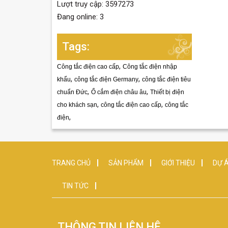
Lượt truy cập: 3597273
Đang online: 3
Tags:
,
Công tắc điện cao cấp
Công tắc điện nhập
,
,
khẩu
công tắc điện Germany
công tắc điện tiêu
,
,
chuẩn Đức
Ổ cắm điện châu âu
Thiết bị điện
,
,
cho khách sạn
công tắc điện cao cấp
công tắc
,
điện
TRANG CHỦ
SẢN PHẨM
GIỚI THIỆU
DỰ Á
TIN TỨC
THÔNG TIN LIÊN HỆ