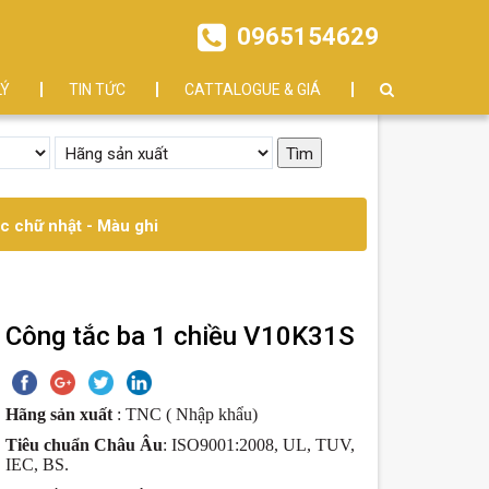
0965154629
LÝ
TIN TỨC
CATTALOGUE & GIÁ
c chữ nhật - Màu ghi
Công tắc ba 1 chiều V10K31S
Hãng sản xuất
: TNC ( Nhập khẩu)
Tiêu chuẩn Châu Âu
: ISO9001:2008, UL, TUV,
IEC, BS.