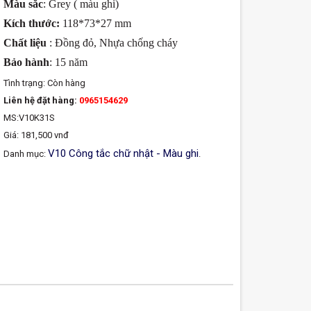
Màu sắc
: Grey ( màu ghi)
Kích thước:
118*73*27 mm
Chất liệu
: Đồng đỏ, Nhựa chống cháy
Bảo hành
: 15 năm
Tình trạng:
Còn hàng
Liên hệ đặt hàng:
0965154629
MS:V10K31S
Giá: 181,500 vnđ
V10 Công tắc chữ nhật - Màu ghi
Danh mục:
.