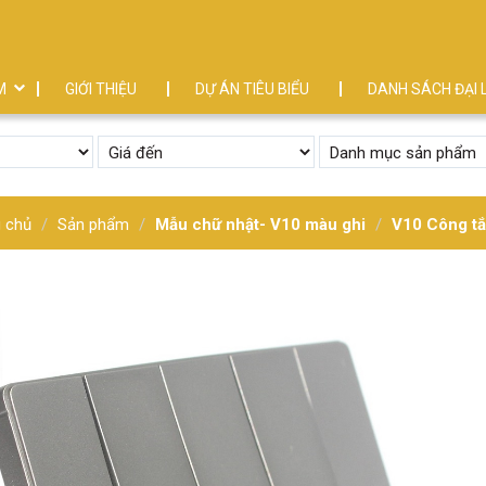
M
GIỚI THIỆU
DỰ ÁN TIÊU BIỂU
DANH SÁCH ĐẠI 
g chủ
Sản phẩm
Mẫu chữ nhật- V10 màu ghi
V10 Công tắ