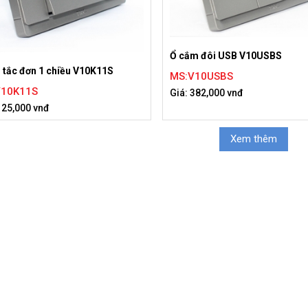
Ổ cắm đôi USB V10USBS
 tắc đơn 1 chiều V10K11S
MS:V10USBS
V10K11S
Giá: 382,000 vnđ
125,000 vnđ
Xem thêm