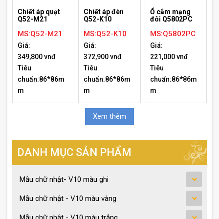
Chiết áp quạt
Chiết áp đèn
Ổ cắm mạng
Q52-M21
Q52-K10
đôi Q5802PC
MS:Q52-M21
MS:Q52-K10
MS:Q5802PC
Giá:
Giá:
Giá:
349,800 vnđ
372,900 vnđ
221,000 vnđ
Tiêu
Tiêu
Tiêu
chuẩn:86*86m
chuẩn:86*86m
chuẩn:86*86m
m
m
m
Xem thêm
DANH MỤC SẢN PHẨM
Mẫu chữ nhật- V10 màu ghi
Mẫu chữ nhật - V10 màu vàng
Mẫu chữ nhật - V10 màu trắng