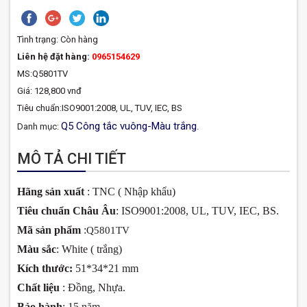
Tình trạng:
Còn hàng
Liên hệ đặt hàng:
0965154629
MS:Q5801TV
Giá: 128,800 vnđ
Tiêu chuẩn:ISO9001:2008, UL, TUV, IEC, BS
Q5 Công tắc vuông-Màu trắng
Danh mục:
.
MÔ TẢ CHI TIẾT
Hãng sản xuất
: TNC ( Nhập khẩu)
Tiêu chuẩn Châu Âu
: ISO9001:2008, UL, TUV, IEC, BS.
Mã sản phẩm
:
Q5801TV
Màu sắc
: White ( trắng)
Kích thước:
51*34*21 mm
Chất liệu
: Đồng, Nhựa.
Bảo hành
: 15 năm