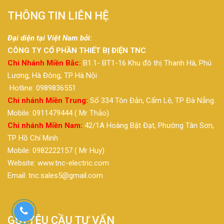
THÔNG TIN LIÊN HỆ
Đại diện tại Việt Nam bởi:
CÔNG TY CỔ PHẦN THIẾT BỊ ĐIỆN TNC
Chi Nhánh Miền Bắc:
B1.1- BT1-16 Khu đô thị Thanh Hà, Phú
Lương, Hà Đông, TP Hà Nội
Hotline: 0989836551
Chi nhánh Miền Trung:
Số 334 Tôn Đản, Cẩm Lệ, TP Đà Nẵng.
Mobile: 0911479444 ( Mr Thảo)
Chi nhánh Miền Nam:
42/1A Hoàng Bật Đạt, Phường Tân Sơn,
TP Hồ Chí Minh
Mobile: 0982222157 ( Mr Huy)
Website: www.tnc-electric.com
Email: tnc.sales5@gmail.com
GỬI YÊU CẦU TƯ VẤN