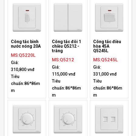
Công tắc bình
Công tắc đôi 1
Công tắc điều
nước nóng 20A
chiều Q5212 -
hòa 45A
trắng
Q5245L
MS:Q5220L
MS:Q5212
MS:Q5245L
Giá:
Giá:
Giá:
310,800 vnđ
115,000 vnđ
331,000 vnđ
Tiêu
Tiêu
Tiêu
chuẩn:86*86m
chuẩn:86*86m
chuẩn:86*86m
m
m
m