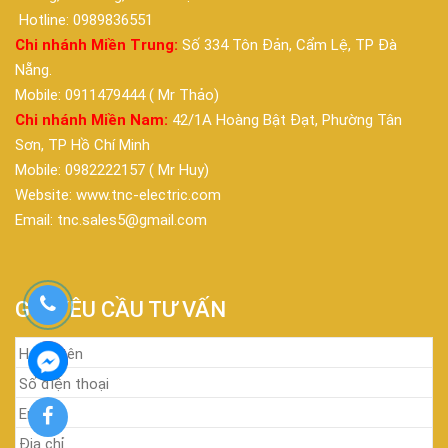
Hotline: 0989836551
Chi nhánh Miền Trung:
Số 334 Tôn Đản, Cẩm Lệ, TP Đà
Nẵng.
Mobile: 0911479444 ( Mr Thảo)
Chi nhánh Miền Nam:
42/1A Hoàng Bật Đạt, Phường Tân
Sơn, TP Hồ Chí Minh
Mobile: 0982222157 ( Mr Huy)
Website: www.tnc-electric.com
Email: tnc.sales5@gmail.com
GỬI YÊU CẦU TƯ VẤN