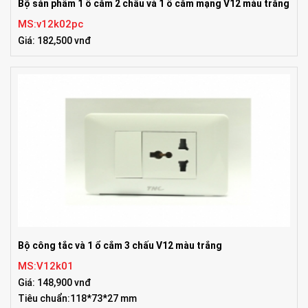
Bộ sản phẩm 1 ổ cắm 2 chấu và 1 ổ cắm mạng V12 màu trắng
MS:v12k02pc
Giá: 182,500 vnđ
Bộ công tắc và 1 ổ cắm 3 chấu V12 màu trắng
MS:V12k01
Giá: 148,900 vnđ
Tiêu chuẩn:118*73*27 mm