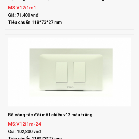
MS:V12i1m1
Giá: 71,400 vnđ
Tiêu chuẩn:118*73*27 mm
Bộ công tắc đôi một chiều v12 màu trắng
MS:V12i1m-24
Giá: 102,800 vnđ
Tiêu chuẩn:118*73*27 mm