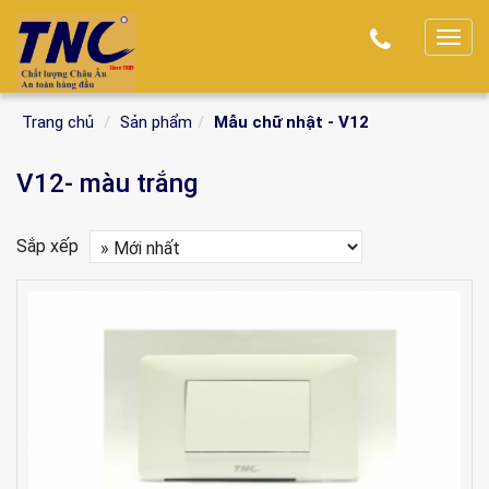
T
o
g
Trang chủ
Sản phẩm
Mẫu chữ nhật - V12
g
l
V12- màu trắng
e
n
a
Sắp xếp
v
i
g
a
t
i
o
n