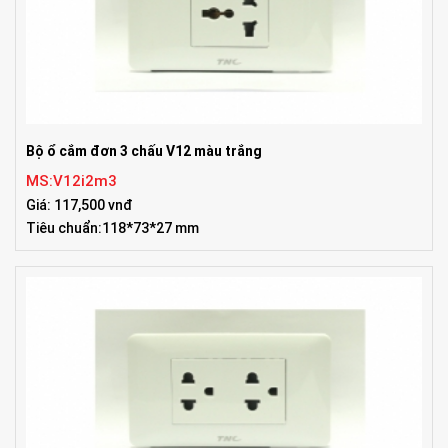
Bộ ổ cắm đơn 3 chấu V12 màu trắng
MS:V12i2m3
Giá: 117,500 vnđ
Tiêu chuẩn:118*73*27 mm