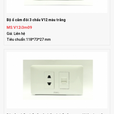
Bộ ổ cắm đôi 3 chấu V12 màu trắng
MS:V12i3m09
Giá: Liên hệ
Tiêu chuẩn:118*73*27 mm