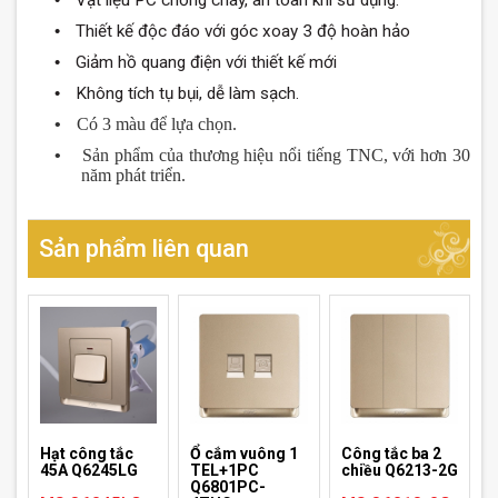
•
Thiết kế
độc
đáo
với góc xoay 3
độ
hoàn hảo
•
Giảm hồ quang
đ
iện với thiết kế mới
•
Không tích tụ bụi, dễ làm sạch.
•
Có 3 màu để lựa chọn.
•
Sản phẩm của th
ươn
g hiệu nổi tiếng TNC, với h
ơ
n 30
n
ă
m phát triển.
Sản phẩm liên quan
Hạt công tắc
Ổ cắm vuông 1
Công tắc ba 2
45A Q6245LG
TEL+1PC
chiều Q6213-2G
Q6801PC-