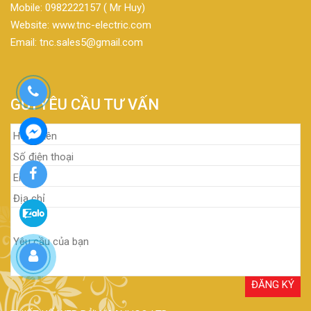
Mobile: 0982222157 ( Mr Huy)
Website: www.tnc-electric.com
Email: tnc.sales5@gmail.com
GỬI YÊU CẦU TƯ VẤN