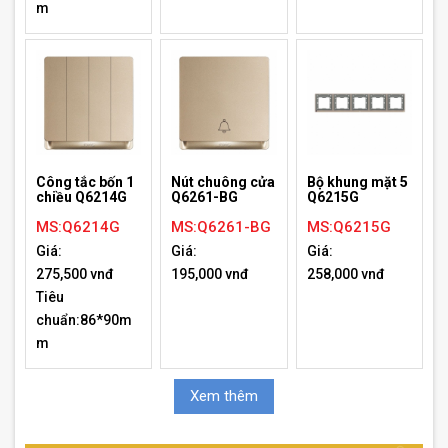
m
Công tắc bốn 1
Nút chuông cửa
Bộ khung mặt 5
chiều Q6214G
Q6261-BG
Q6215G
MS:Q6214G
MS:Q6261-BG
MS:Q6215G
Giá:
Giá:
Giá:
275,500 vnđ
195,000 vnđ
258,000 vnđ
Tiêu
chuẩn:86*90m
m
Xem thêm