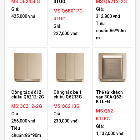
MS:Q6245LG
MS:Q6213-2G
4TUG
Giá:
Giá:
MS:Q6801PC-
425,000 vnđ
312,800 vnđ
4TUG
Tiêu
Giá:
chuẩn:86*90m
327,000 vnđ
m
Công tắc đôi 2
Công tắc ba 1
Thẻ từ khách
chiều Q6212-2G
chiều Q6213G
sạn 30A Q62-
KTLFG
MS:Q6212-2G
MS:Q6213G
MS:Q62-
Giá:
Giá:
KTLFG
256,000 vnđ
239,000 vnđ
Giá:
Tiêu
1,132,000 vnđ
chuẩn:86*90m