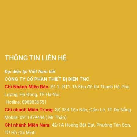
THÔNG TIN LIÊN HỆ
Đại diện tại Việt Nam bởi:
CÔNG TY CỔ PHẦN THIẾT BỊ ĐIỆN TNC
Chi Nhánh Miền Bắc:
B1.1- BT1-16 Khu đô thị Thanh Hà, Phú
Lương, Hà Đông, TP Hà Nội
Hotline: 0989836551
Chi nhánh Miền Trung:
Số 334 Tôn Đản, Cẩm Lệ, TP Đà Nẵng.
Mobile: 0911479444 ( Mr Thảo)
Chi nhánh Miền Nam:
42/1A Hoàng Bật Đạt, Phường Tân Sơn,
TP Hồ Chí Minh