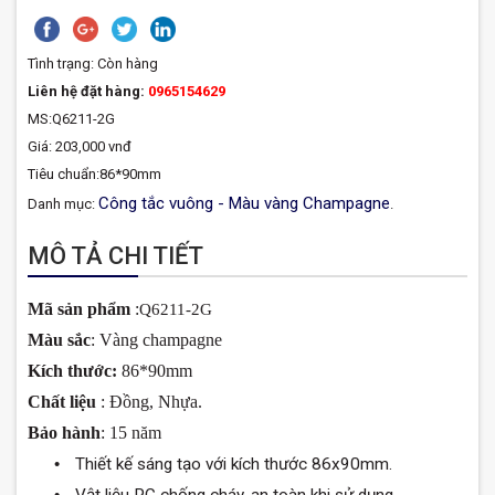
Tình trạng:
Còn hàng
Liên hệ đặt hàng:
0965154629
MS:Q6211-2G
Giá: 203,000 vnđ
Tiêu chuẩn:86*90mm
Công tắc vuông - Màu vàng Champagne
Danh mục:
.
MÔ TẢ CHI TIẾT
Mã sản phẩm
:
Q6211-2G
Màu sắc
: Vàng champagne
Kích thước:
86*90mm
Chất liệu
: Đồng, Nhựa.
Bảo hành
: 15 năm
•
Thiết kế sáng tạo với kích th
ước
86x90mm.
•
Vật liệu PC chống cháy, an toàn khi sử dụng.