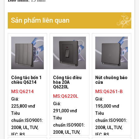
Sản phẩm liên quan
Công tắc bốn 1
Công tắc điều
Nút chuông báo
chiều Q6214
hòa 20A
cửa
Q6220L
MS:Q6214
MS:Q6261-B
MS:Q6220L
Giá:
Giá:
Giá:
225,800 vnđ
195,000 vnđ
291,000 vnđ
Tiêu
Tiêu
Tiêu
chuẩn:ISO9001:
chuẩn:ISO9001:
chuẩn:ISO9001:
2008, UL, TUV,
2008, UL, TUV,
2008, UL, TUV,
IEC, BS
IEC, BS