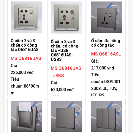
IEC, BS
Ổ cắm 2 và 3
Ổ cắm đa năng
Ổ cắm 2 và 3
chấu có công
có công tắc
chấu, có công
tắc Q6816UAS
tắc +USB
MS:Q6816ASL
Q6816UAS-
MS:Q6816UAS
USBS
Giá:
Giá:
MS:Q6816UAS
217,000 vnđ
226,000 vnđ
Tiêu
-USBS
Tiêu
chuẩn:ISO9001:
Giá:
chuẩn:86*90m
2008, UL, TUV,
620,000 vnđ
m
IEC, BS
Tiêu
chuẩn:86*90m
m