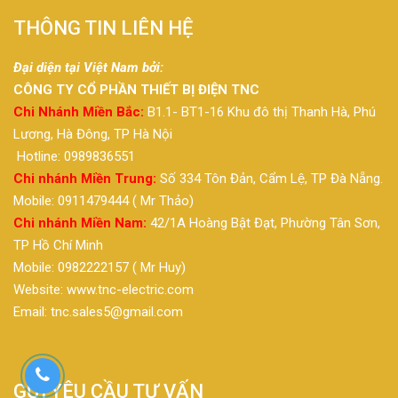
THÔNG TIN LIÊN HỆ
Đại diện tại Việt Nam bởi:
CÔNG TY CỔ PHẦN THIẾT BỊ ĐIỆN TNC
Chi Nhánh Miền Bắc:
B1.1- BT1-16 Khu đô thị Thanh Hà, Phú
Lương, Hà Đông, TP Hà Nội
Hotline: 0989836551
Chi nhánh Miền Trung:
Số 334 Tôn Đản, Cẩm Lệ, TP Đà Nẵng.
Mobile: 0911479444 ( Mr Thảo)
Chi nhánh Miền Nam:
42/1A Hoàng Bật Đạt, Phường Tân Sơn,
TP Hồ Chí Minh
Mobile: 0982222157 ( Mr Huy)
Website: www.tnc-electric.com
Email: tnc.sales5@gmail.com
GỬI YÊU CẦU TƯ VẤN