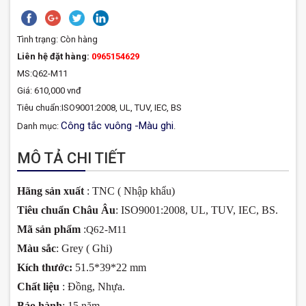
Tình trạng:
Còn hàng
Liên hệ đặt hàng:
0965154629
MS:Q62-M11
Giá: 610,000 vnđ
Tiêu chuẩn:ISO9001:2008, UL, TUV, IEC, BS
Công tắc vuông -Màu ghi
Danh mục:
.
MÔ TẢ CHI TIẾT
Hãng sản xuất
: TNC ( Nhập khẩu)
Tiêu chuẩn Châu Âu
: ISO9001:2008, UL, TUV, IEC, BS.
Mã sản phẩm
:
Q62-M11
Màu sắc
: Grey ( Ghi)
Kích thước:
51.5*39*22 mm
Chất liệu
: Đồng, Nhựa.
Bảo hành
: 15 năm