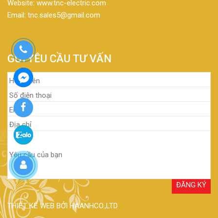
Website: www.tnc-electric.com
Email: tnc.sales5@gmail.com
GỬI YÊU CẦU TƯ VẤN
THIẾT KẾ WEB BỞI HAANHCO.,LTD