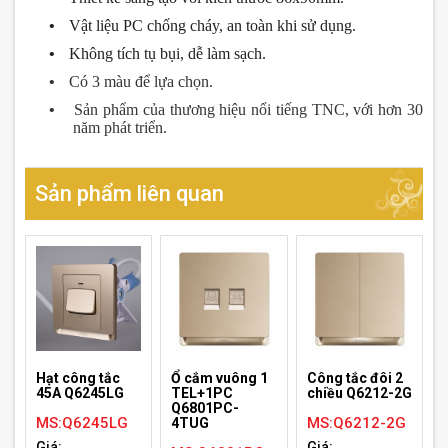
•
Vật liệu PC chống cháy, an toàn khi sử dụng.
•
Không tích tụ bụi, dễ làm sạch.
•
Có 3 màu để lựa chọn.
•
Sản phẩm của th
ươn
g hiệu nổi tiếng TNC, với h
ơ
n 30
n
ă
m phát triển.
Sản phẩm liên quan
Hạt công tắc
Ổ cắm vuông 1
Công tắc đôi 2
45A Q6245LG
TEL+1PC
chiều Q6212-2G
Q6801PC-
MS:Q6245LG
MS:Q6212-2G
4TUG
Giá:
Giá: