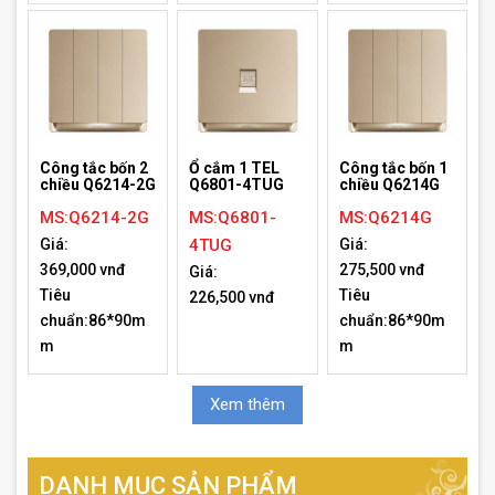
Công tắc bốn 2
Ổ cắm 1 TEL
Công tắc bốn 1
chiều Q6214-2G
Q6801-4TUG
chiều Q6214G
MS:Q6214-2G
MS:Q6801-
MS:Q6214G
Giá:
4TUG
Giá:
369,000 vnđ
275,500 vnđ
Giá:
Tiêu
Tiêu
226,500 vnđ
chuẩn:86*90m
chuẩn:86*90m
m
m
Xem thêm
DANH MỤC SẢN PHẨM