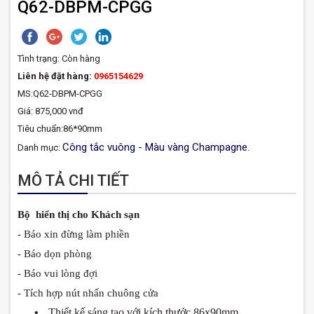
Q62-DBPM-CPGG
Tình trạng:
Còn hàng
Liên hệ đặt hàng:
0965154629
MS:Q62-DBPM-CPGG
Giá: 875,000 vnđ
Tiêu chuẩn:86*90mm
Công tắc vuông - Màu vàng Champagne
Danh mục:
.
MÔ TẢ CHI TIẾT
Bộ hiển thị cho Khách sạn
- Báo xin đừng làm phiền
- Báo dọn phòng
- Báo vui lòng đợi
- Tích hợp nút nhấn chuông cửa
•
Thiết kế sáng tạo với kích th
ước
86x90mm.