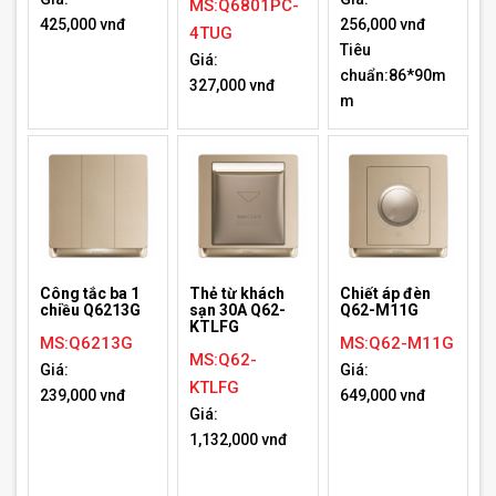
MS:Q6801PC-
425,000 vnđ
256,000 vnđ
4TUG
Tiêu
Giá:
chuẩn:86*90m
327,000 vnđ
m
Công tắc ba 1
Thẻ từ khách
Chiết áp đèn
chiều Q6213G
sạn 30A Q62-
Q62-M11G
KTLFG
MS:Q6213G
MS:Q62-M11G
MS:Q62-
Giá:
Giá:
KTLFG
239,000 vnđ
649,000 vnđ
Giá:
1,132,000 vnđ