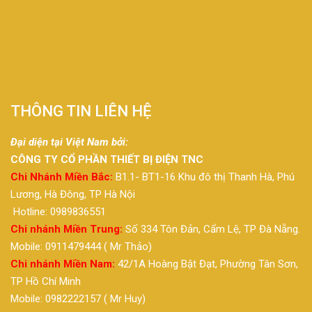
THÔNG TIN LIÊN HỆ
Đại diện tại Việt Nam bởi:
CÔNG TY CỔ PHẦN THIẾT BỊ ĐIỆN TNC
Chi Nhánh Miền Bắc:
B1.1- BT1-16 Khu đô thị Thanh Hà, Phú
Lương, Hà Đông, TP Hà Nội
Hotline: 0989836551
Chi nhánh Miền Trung:
Số 334 Tôn Đản, Cẩm Lệ, TP Đà Nẵng.
Mobile: 0911479444 ( Mr Thảo)
Chi nhánh Miền Nam:
42/1A Hoàng Bật Đạt, Phường Tân Sơn,
TP Hồ Chí Minh
Mobile: 0982222157 ( Mr Huy)