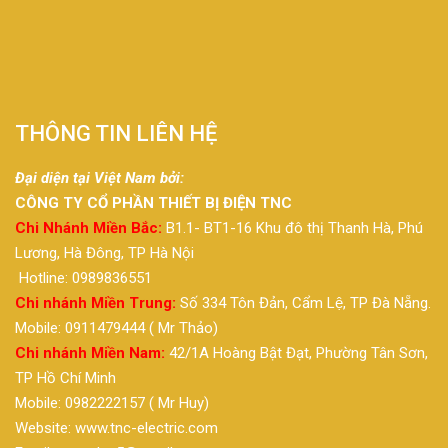
THÔNG TIN LIÊN HỆ
Đại diện tại Việt Nam bởi:
CÔNG TY CỔ PHẦN THIẾT BỊ ĐIỆN TNC
Chi Nhánh Miền Bắc:
B1.1- BT1-16 Khu đô thị Thanh Hà, Phú
Lương, Hà Đông, TP Hà Nội
Hotline: 0989836551
Chi nhánh Miền Trung:
Số 334 Tôn Đản, Cẩm Lệ, TP Đà Nẵng.
Mobile: 0911479444 ( Mr Thảo)
Chi nhánh Miền Nam:
42/1A Hoàng Bật Đạt, Phường Tân Sơn,
TP Hồ Chí Minh
Mobile: 0982222157 ( Mr Huy)
Website: www.tnc-electric.com