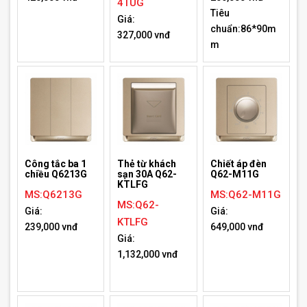
4TUG
Tiêu
Giá:
chuẩn:86*90m
327,000 vnđ
m
Công tắc ba 1
Thẻ từ khách
Chiết áp đèn
chiều Q6213G
sạn 30A Q62-
Q62-M11G
KTLFG
MS:Q6213G
MS:Q62-M11G
MS:Q62-
Giá:
Giá:
KTLFG
239,000 vnđ
649,000 vnđ
Giá:
1,132,000 vnđ