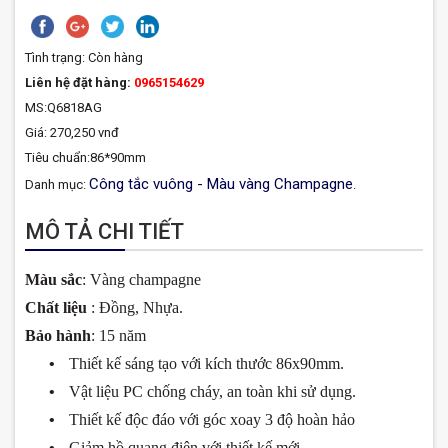
Tình trạng:
Còn hàng
Liên hệ đặt hàng:
0965154629
MS:Q6818AG
Giá: 270,250 vnđ
Tiêu chuẩn:86*90mm
Công tắc vuông - Màu vàng Champagne
Danh mục:
.
MÔ TẢ CHI TIẾT
Màu sắc
: Vàng champagne
Chất liệu
: Đồng, Nhựa.
Bảo hành
: 15 năm
•
Thiết kế sáng tạo với kích th
ước
86x90mm.
•
Vật liệu PC chống cháy, an toàn khi sử dụng.
•
Thiết kế
độc
đáo
với góc xoay 3
độ
hoàn hảo
•
Giảm hồ quang
đ
iện với thiết kế mới