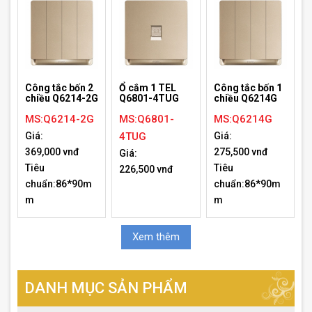
Công tắc bốn 2
Ổ cắm 1 TEL
Công tắc bốn 1
chiều Q6214-2G
Q6801-4TUG
chiều Q6214G
MS:Q6214-2G
MS:Q6801-
MS:Q6214G
Giá:
4TUG
Giá:
369,000 vnđ
275,500 vnđ
Giá:
Tiêu
Tiêu
226,500 vnđ
chuẩn:86*90m
chuẩn:86*90m
m
m
Xem thêm
DANH MỤC SẢN PHẨM