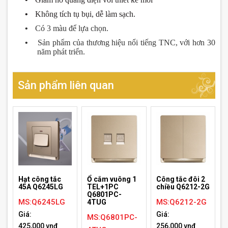
•
Không tích tụ bụi, dễ làm sạch.
•
Có 3 màu để lựa chọn.
•
Sản phẩm của th
ươn
g hiệu nổi tiếng TNC, với h
ơ
n 30
n
ă
m phát triển.
Sản phẩm liên quan
Hạt công tắc
Ổ cắm vuông 1
Công tắc đôi 2
45A Q6245LG
TEL+1PC
chiều Q6212-2G
Q6801PC-
MS:Q6245LG
MS:Q6212-2G
4TUG
Giá:
Giá:
MS:Q6801PC-
425,000 vnđ
256,000 vnđ