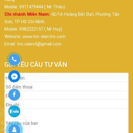
Mobile: 0911479444 ( Mr Thảo)
Chi nhánh Miền Nam:
42/1A Hoàng Bật Đạt, Phường Tân
Sơn, TP Hồ Chí Minh
Mobile: 0982222157 ( Mr Huy)
Website: www.tnc-electric.com
Email: tnc.sales5@gmail.com
GỬI YÊU CẦU TƯ VẤN