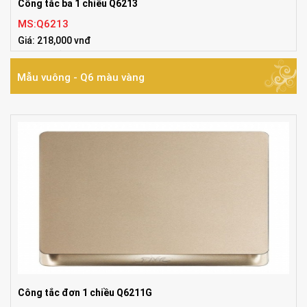
Công tắc ba 1 chiều Q6213
MS:Q6213
Giá: 218,000 vnđ
Tiêu chuẩn:ISO9001:2008, UL, TUV, IEC,
Mẫu vuông - Q6 màu vàng
Công tắc đơn 1 chiều Q6211G