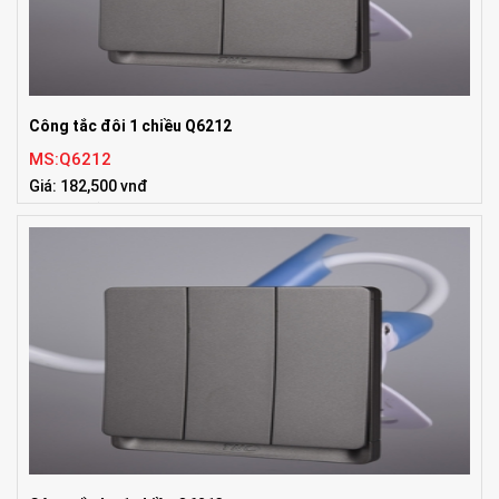
Công tắc đôi 1 chiều Q6212
MS:Q6212
Giá: 182,500 vnđ
Tiêu chuẩn:ISO9001:2008, UL, TUV, IEC, BS