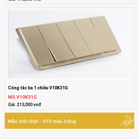
Công tắc ba 1 chiều V10K31G
MS:V10K31G
Giá: 213,000 vnđ
Mẫu chữ nhật - V10 màu trắng