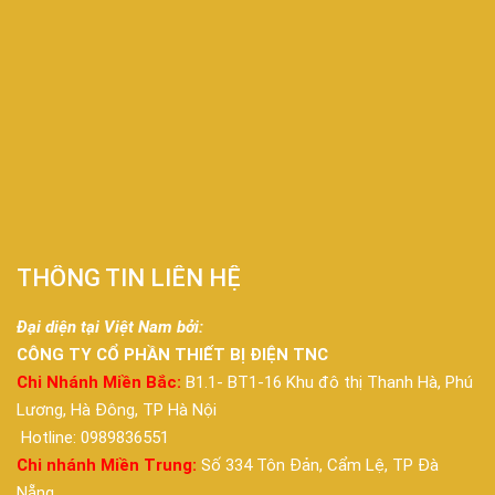
THÔNG TIN LIÊN HỆ
Đại diện tại Việt Nam bởi:
CÔNG TY CỔ PHẦN THIẾT BỊ ĐIỆN TNC
Chi Nhánh Miền Bắc:
B1.1- BT1-16 Khu đô thị Thanh Hà, Phú
Lương, Hà Đông, TP Hà Nội
Hotline: 0989836551
Chi nhánh Miền Trung:
Số 334 Tôn Đản, Cẩm Lệ, TP Đà
Nẵng.