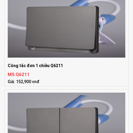
Công tắc đơn 1 chiều Q6211
MS:Q6211
Giá: 152,900 vnđ
Tiêu chuẩn:ISO9001:2008, UL, TUV, IEC, BS