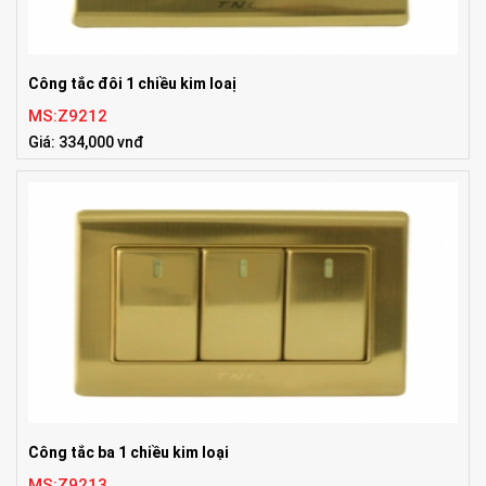
Công tắc đôi 1 chiều kim loaị
MS:Z9212
Giá: 334,000 vnđ
Tiêu chuẩn:86x86mm
Công tắc ba 1 chiều kim loại
MS:Z9213