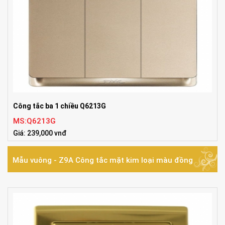
Công tắc ba 1 chiều Q6213G
MS:Q6213G
Giá: 239,000 vnđ
Mẫu vuông - Z9A Công tắc mặt kim loại màu đồng