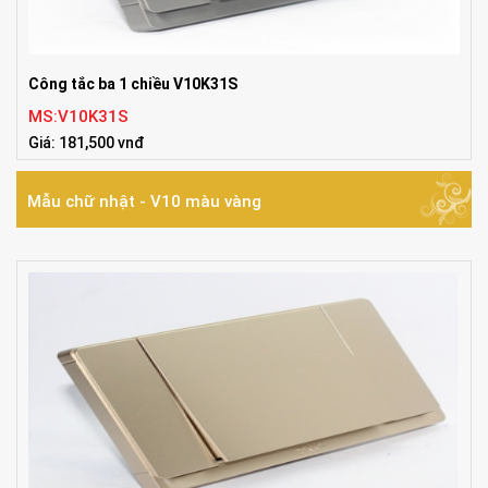
Công tắc ba 1 chiều V10K31S
MS:V10K31S
Giá: 181,500 vnđ
Mẫu chữ nhật - V10 màu vàng