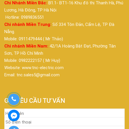
Chi Nhánh Miền Bắc:
B1.1- BT1-16 Khu đô thị Thanh Hà, Phú
Lương, Hà Đông, TP Hà Nội
Hotline: 0989836551
Chi nhánh Miền Trung:
Số 334 Tôn Đản, Cẩm Lệ, TP Đà
Nẵng.
Mobile: 0911479444 ( Mr Thảo)
Chi nhánh Miền Nam:
42/1A Hoàng Bật Đạt, Phường Tân
Sơn, TP Hồ Chí Minh
Mobile: 0982222157 ( Mr Huy)
Website: www.tnc-electric.com
Email: tnc.sales5@gmail.com
GỬI YÊU CẦU TƯ VẤN