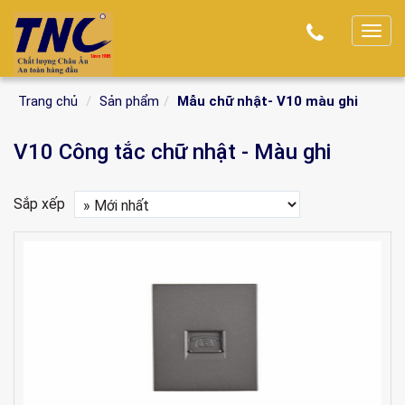
T
o
g
Trang chủ
Sản phẩm
Mẫu chữ nhật- V10 màu ghi
g
l
V10 Công tắc chữ nhật - Màu ghi
e
n
a
Sắp xếp
v
i
g
a
t
i
o
n