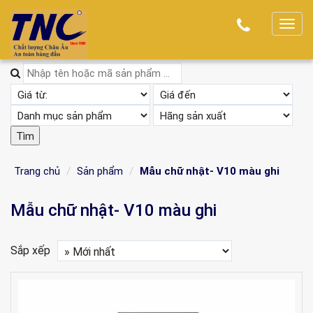
T
o
g
g
l
e
n
a
v
Trang chủ
Sản phẩm
Mẫu chữ nhật- V10 màu ghi
i
g
Mẫu chữ nhật- V10 màu ghi
a
t
Sắp xếp
i
o
n