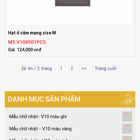
Hạt ổ cắm mạng zize M
MS:V108901PCS
Giá: 124,000 vnđ
26 tin / 2 trang
1
2
<<
Trang cuối
DANH MỤC SẢN PHẨM
Mẫu chữ nhật- V10 màu ghi
Mẫu chữ nhật - V10 màu vàng