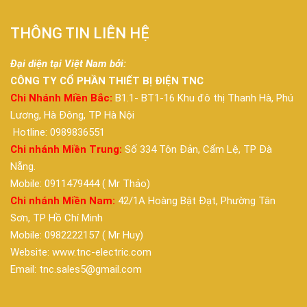
THÔNG TIN LIÊN HỆ
Đại diện tại Việt Nam bởi:
CÔNG TY CỔ PHẦN THIẾT BỊ ĐIỆN TNC
Chi Nhánh Miền Bắc:
B1.1- BT1-16 Khu đô thị Thanh Hà, Phú
Lương, Hà Đông, TP Hà Nội
Hotline: 0989836551
Chi nhánh Miền Trung:
Số 334 Tôn Đản, Cẩm Lệ, TP Đà
Nẵng.
Mobile: 0911479444 ( Mr Thảo)
Chi nhánh Miền Nam:
42/1A Hoàng Bật Đạt, Phường Tân
Sơn, TP Hồ Chí Minh
Mobile: 0982222157 ( Mr Huy)
Website: www.tnc-electric.com
Email: tnc.sales5@gmail.com